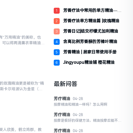
冬季忧郁症”，一般女性是
芳香疗法中常用的单方精油——
1
橘子精油
芳香疗法单方精油篇 |玫瑰精油
2
芳香日记|结交柠檬尤加利精油
3
含高比例芳香醇的芳樟叶精油
4
，可以将两滴薰衣草精油滴
芳香精油 | 居家日常使用手册
5
Jingyoupu精油铺 橙花精油
6
最新问答
法的玫瑰精油更是被称为“精
拉斯卡尔培波认为金星（维
适合治疗女性生殖系统的各
芳疗精油
04-28
按摩精油和精油一样吗？怎么用啊
芳疗精油
04-28
按摩是极好的保健方法，精油按摩后能不能
立刻洗澡呢？
芳疗精油
04-28