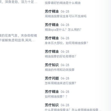
欢、深身是劲、活力十足、
按摩最好的精油是什么精油
情投入、极具美感、诱人、
芳疗精油
04-28
用精油按摩完全身可以不洗掉吗
芳疗精油
04-28
精油spa是什么？怎么用的？
淡雅的花香气息，夹杂些柑橘
芳疗精油
04-28
缓解焦虑和沮丧,其风味
身体五大部位，如何用精油按摩？
以橙树上的白色的蜡质小花为
芳疗精油
04-28
精油按摩的好处有哪些？
芳疗知识
04-28
精油的作用和功效按摩
芳疗问题
04-28
怎样用精油来进行按摩?
芳疗精油
04-28
如何精油按摩？？
芳疗知识
04-28
什么是精油按摩法？怎么使用精油来按摩