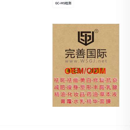
GC-MS检测